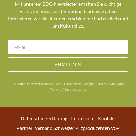
Mit unserem BDC-Newsletter erhalten Sie wichtige
Branchennews aus der Verbandsarbeit. Zudem
informieren wir Sie über neu erschienene Fachartikel rund
um Kulturpilze.
ANMELDEN
This site is protected by reCAPTCHA and the Google.
Privacy Policy
and
Terms of Service
apply.
Datenschutzerklärung
Impressum
Kontakt
Partner: Verband Schweizer Pilzproduzenten VSP