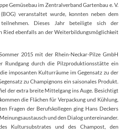
ppe Gemüsebau im Zentralverband Gartenbau e. V.
(BOG) veranstaltet wurde, konnten neben dem
eilnehmen. Dieses Jahr beteiligte sich der
 Ried ebenfalls an der Weiterbildungsmöglichkeit
it Sommer 2015 mit der Rhein-Neckar-Pilze GmbH
r Rundgang durch die Pilzproduktionsstätte ein
d die imposanten Kulturräume im Gegensatz zu der
Gegensatz zu Champignons ein saisonales Produkt.
l der extra breite Mittelgang ins Auge. Besichtigt
u kommen die Flächen für Verpackung und Kühlung,
ten Fragen der Berufskollegen ging Hans Deckers
en Meinungsaustausch und den Dialog untereinander.
 des Kultursubstrates und des Champost, den