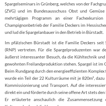
Spargelseminars in Grünberg, welches
von der
Fachgru
(ZVG) und im Bundesausschuss Obst und Gemüse 
mehrtägigen Programm an einer Fachexkursion t
Champignonbetrieb der Familie Deckers im Hessischen
und lud die Spargelanbauer in den Betrieb in Bürstadt.
Im pfälzischen Bürstadt ist die Familie Deckers se
(RNP) vertreten. Für die Spargelproduzenten war de
äußerst interessanter Besuch, da die Kühltechnik un
gewohnten Freilandproduktion stehen. Spargel ist im 
Beim Rundgang durch den energieeffizienten Komplex fie
wurde ein Teil der 22 Kulturräume mit je 820m², daz
Kommissionierung und Transport. Auf die interessier
direkt ein und förderte durch seine offene Art stets d
Er erläuterte anschaulich die Zusammensetzung