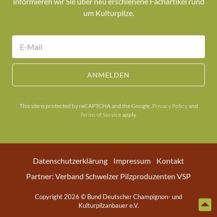
informieren wir Sie über neu erschienene Fachartikel rund
um Kulturpilze.
ANMELDEN
This site is protected by reCAPTCHA and the Google.
Privacy Policy
and
Terms of Service
apply.
Datenschutzerklärung
Impressum
Kontakt
Partner: Verband Schweizer Pilzproduzenten VSP
Copyright 2026 © Bund Deutscher Champignon- und
Kulturpilzanbauer e.V.