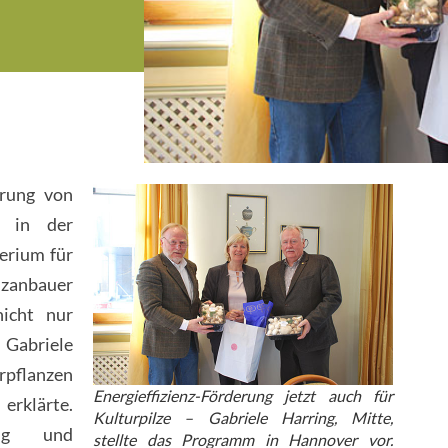
erung von
z in der
erium für
lzanbauer
nicht nur
Gabriele
rpflanzen
Energieffizienz-Förderung jetzt auch für
erklärte.
Kulturpilze – Gabriele Harring, Mitte,
ung und
stellte das Programm in Hannover vor.