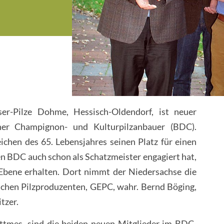
er-Pilze Dohme, Hessisch-Oldendorf, ist neuer
cher Champignon- und Kulturpilzanbauer (BDC).
eichen des 65. Lebensjahres seinen Platz für einen
den BDC auch schon als Schatzmeister engagiert hat,
 Ebene erhalten. Dort nimmt der Niedersachse die
schen Pilzproduzenten, GEPC, wahr. Bernd Böging,
tzer.
ttmes, sind die beiden neuen Mitglieder im BDC-