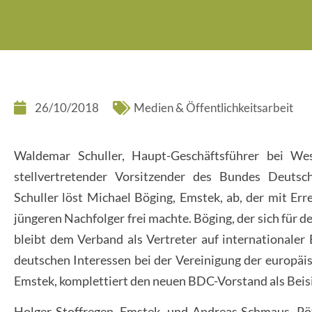
26/10/2018
Medien & Öffentlichkeitsarbeit
Waldemar Schuller, Haupt-Geschäftsführer bei Wes
stellvertretender Vorsitzender des Bundes Deuts
Schuller löst Michael Böging, Emstek, ab, der mit Err
jüngeren Nachfolger frei machte. Böging, der sich für 
bleibt dem Verband als Vertreter auf internationaler
deutschen Interessen bei der Vereinigung der europäi
Emstek, komplettiert den neuen BDC-Vorstand als Beisi
Holger Stoffregen, Emstek, und Andreas Schmaus, Pö