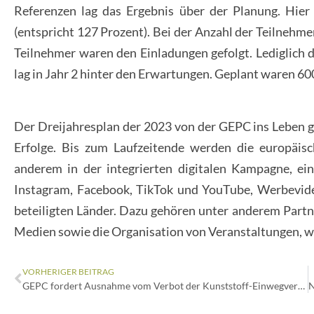
Referenzen lag das Ergebnis über der Planung. Hier
(entspricht 127 Prozent). Bei der Anzahl der Teilnehme
Teilnehmer waren den Einladungen gefolgt. Lediglich d
lag in Jahr 2 hinter den Erwartungen. Geplant waren 60
Der Dreijahresplan der 2023 von der GEPC ins Leben 
Erfolge. Bis zum Laufzeitende werden die europäis
anderem in der integrierten digitalen Kampagne, ein
Instagram, Facebook, TikTok und YouTube, Werbevideo
beteiligten Länder. Dazu gehören unter anderem Partn
Medien sowie die Organisation von Veranstaltungen, w
VORHERIGER BEITRAG
GEPC fordert Ausnahme vom Verbot der Kunststoff-Einwegverpackungen unter 1,5 Kilogramm für frische Pilze