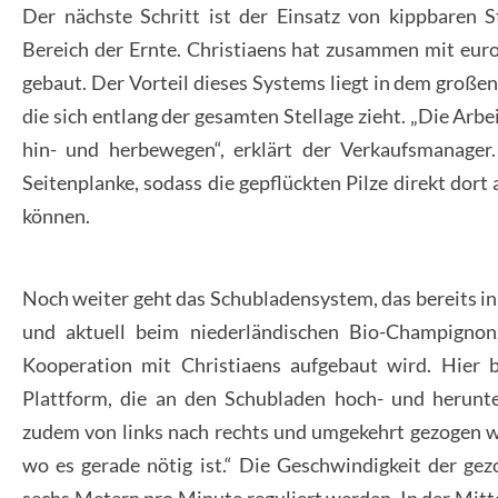
Der nächste Schritt ist der Einsatz von kippbaren 
Bereich der Ernte. Christiaens hat zusammen mit eur
gebaut. Der Vorteil dieses Systems liegt in dem große
die sich entlang der gesamten Stellage zieht. „Die Arbe
hin- und herbewegen“, erklärt der Verkaufsmanager.
Seitenplanke, sodass die gepflückten Pilze direkt dor
können.
Noch weiter geht das Schubladensystem, das bereits in 
und aktuell beim niederländischen Bio-Champigno
Kooperation mit Christiaens aufgebaut wird. Hier b
Plattform, die an den Schubladen hoch- und herunt
zudem von links nach rechts und umgekehrt gezogen w
wo es gerade nötig ist.“ Die Geschwindigkeit der ge