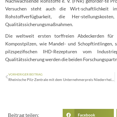
Nachwachsende Rohstoffe e. V. (FNR) geförder-te Proj
Versuchen steht auch die Wirt-schaftlichkeit 
Rohstoffverfügbarkeit, die Her-stellungskost
Qualitätssicherungsmaßnahmen.
Die weltweit ersten torffreien Abdeckerden fü
Kompostpilzen, wie Mandel- und Schopftintlingen, so
pilzspezifischen IHD-Rezepturen vom Industr
Qualitätssicherung werden die beiden Forschungspartn
VORHERIGER BEITRAG
Rheinische Pilz-Zentrale mit dem Unternehmerpreis Niederrhein ausgezeichnet
Beitrag teilen:
Facebook