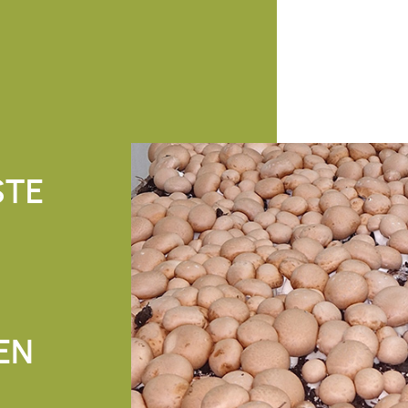
STE
EN