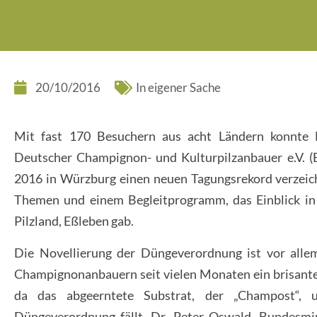
20/10/2016
In eigener Sache
Mit fast 170 Besuchern aus acht Ländern konnte 
Deutscher Champignon- und Kulturpilzanbauer e.V. (
2016 in Würzburg einen neuen Tagungsrekord verzeic
Themen und einem Begleitprogramm, das Einblick in
Pilzland, Eßleben gab.
Die Novellierung der Düngeverordnung ist vor alle
Champignonanbauern seit vielen Monaten ein brisant
da das abgeerntete Substrat, der „Champost“, u
Düngeverordnung fällt. Dr. Peter Oswald, Bundesmi