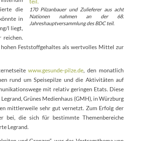
ierte die
170 Pilzanbauer und Zulieferer aus acht
Nationen nahmen an der 68.
könnte in
Jahreshauptversammlung des BDC teil.
g/l liegt,
 reichen.
ohen Feststoffgehaltes als wertvolles Mittel zur
ternetseite
www.gesunde-pilze.de
, den monatlich
en rund um Speisepilze und die Aktivitäten auf
nikationswege mit relativ geringen Etats. Diese
ael Legrand, Grünes Medienhaus (GMH), in Würzburg
en mittlerweile sehr gut vernetzt. Zum Erfolg der
er bei, die sich für bestimmte Themenbereiche
rte Legrand.
keiten und Grenzen“, war das Vortragsthema von