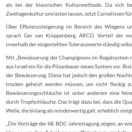
als bei der klassischen Kulturmethode. Da sich 
Zweilagenkultur umrüsten lassen, setzt Cornelissen für
Über Effizienzsteigerung im Bereich des Wiegens u
sprach Ger van Knippenberg, ARCO. Vorteil der mod
innerhalb der eingestellten Toleranzwerte ständig selbs
Mit „Bewässerung der Champignons im Regalsystem mi
aus Israel ein für die Pilzanbauer neues System vor. Bi
der Bewässerung. Diese hat jedoch den großen Nachtei
trocken geheizt werden müssen, um nicht fleckig zu
Bewässerungsschläuche ist unter anderem eine feine
durch Tropfschläuche. Das trägt dazu bei, dass die Qual
Welle, die bislang als minderwertig galt, erheblich steig
„Die Vorträge der 68. BDC-Jahrestagung zeigen, an wie