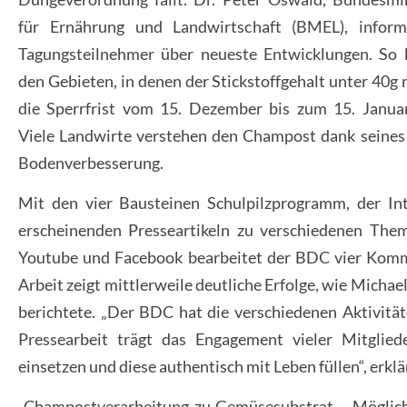
für Ernährung und Landwirtschaft (BMEL), inform
Tagungsteilnehmer über neueste Entwicklungen. So 
den Gebieten, in denen der Stickstoffgehalt unter 40g m
die Sperrfrist vom 15. Dezember bis zum 15. Januar
Viele Landwirte verstehen den Champost dank seines h
Bodenverbesserung.
Mit den vier Bausteinen Schulpilzprogramm, der In
erscheinenden Presseartikeln zu verschiedenen Them
Youtube und Facebook bearbeitet der BDC vier Kommu
Arbeit zeigt mittlerweile deutliche Erfolge, wie Mich
berichtete. „Der BDC hat die verschiedenen Aktivität
Pressearbeit trägt das Engagement vieler Mitglied
einsetzen und diese authentisch mit Leben füllen“, erklä
„Champostverarbeitung zu Gemüsesubstrat – Möglich