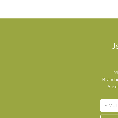
J
Mi
Branche
Sie ü