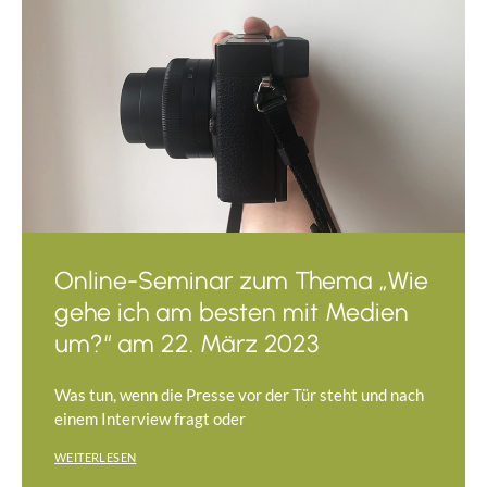
Online-Seminar zum Thema „Wie
gehe ich am besten mit Medien
um?“ am 22. März 2023
Was tun, wenn die Presse vor der Tür steht und nach
einem Interview fragt oder
WEITERLESEN