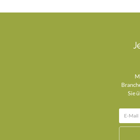
J
Mi
Branche
Sie ü