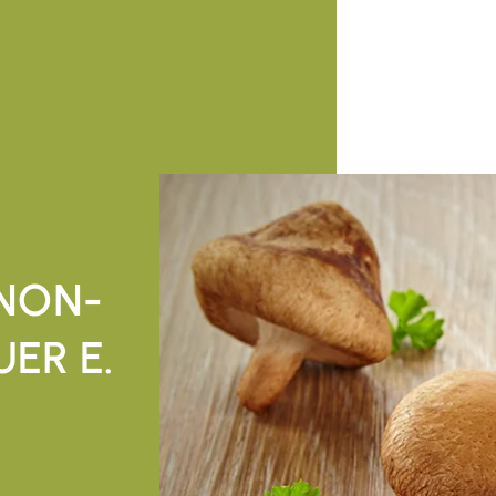
NON-
ER E.