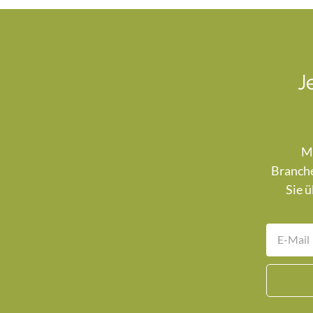
J
Mi
Branche
Sie ü