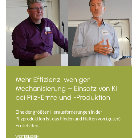
Mehr Effizienz, weniger
Mechanisierung – Einsatz von KI
bei Pilz-Ernte und -Produktion
Eine der größten Herausforderungen in der
Pilzproduktion ist das Finden und Halten von (guten)
Erntehilfen…
WEITERLESEN